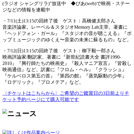
(ラジオ シャングリラ)”放送中 ◆ぴあ(web)で映画・ステー
ジなどの情報を連載中
・7/11(土)13:15の回終了後 ゲスト：高橋健太郎さん
音楽評論家。レーベル＆スタジオMemory Lab主宰。著書に
『ヘッドフォン・ガール』『スタジオの音が聴こえる』『ポ
ップミュージックのゆくえ〜音楽の未来に蘇るもの』など。
・7/12(日)13:15の回終了後 ゲスト：柳下毅一郎さん
映画評論家/翻訳家。著書に『新世紀読書大全 書評1990-
2010』『興行師たちの映画史』『殺人マニア宣言』『皆殺し
映画通信』など。訳書に『フロム・ヘル』『クラッシュ』
『ケルベロス第五の首』『第四の館』『蒸気駆動の少年』
『ロデリック』『プロメテア』など。
〈チケットはこちらから〉ご希望のご鑑賞日の3日前よりチ
ケット予約ページにて購入可能です