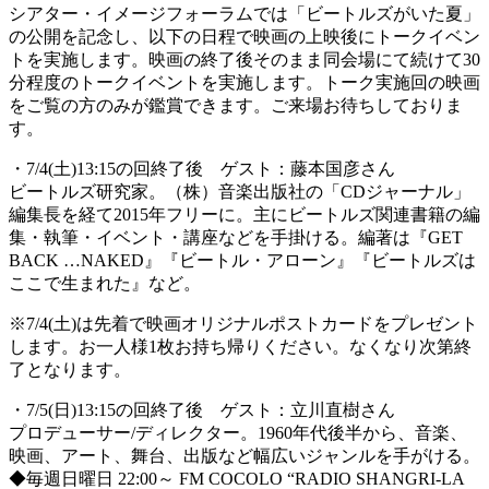
シアター・イメージフォーラムでは「ビートルズがいた夏」
の公開を記念し、以下の日程で映画の上映後にトークイベン
トを実施します。映画の終了後そのまま同会場にて続けて30
分程度のトークイベントを実施します。トーク実施回の映画
をご覧の方のみが鑑賞できます。ご来場お待ちしておりま
す。
・7/4(土)13:15の回終了後 ゲスト：藤本国彦さん
ビートルズ研究家。（株）音楽出版社の「CDジャーナル」
編集長を経て2015年フリーに。主にビートルズ関連書籍の編
集・執筆・イベント・講座などを手掛ける。編著は『GET
BACK …NAKED』『ビートル・アローン』『ビートルズは
ここで生まれた』など。
※7/4(土)は先着で映画オリジナルポストカードをプレゼント
します。お一人様1枚お持ち帰りください。なくなり次第終
了となります。
・7/5(日)13:15の回終了後 ゲスト：立川直樹さん
プロデューサー/ディレクター。1960年代後半から、音楽、
映画、アート、舞台、出版など幅広いジャンルを手がける。
◆毎週日曜日 22:00～ FM COCOLO “RADIO SHANGRI-LA