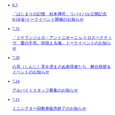
8.3
「はじまりの記憶 杉本博司」リバイバル公開記念
8/14(金)トークイベント開催のお知らせ
7.31
「ミケランジェロ・アントニオーニ レトロスペクティ
ヴ 愛の不毛、彷徨える魂」トークイベントのお知ら
せ
7.28
心耳（しんじ）耳を澄まさぬ表現者たち 舞台挨拶＆
イベントのお知らせ
7.24
アルバイトスタッフ募集のお知らせ
7.15
ミニシアター回数券販売終了のお知らせ