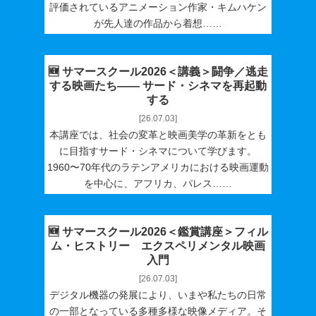
評価されているアニメーション作家・キムハケン
が先人達の作品から着想……
🆕 サマースクール2026＜講義＞闘争／逃走
する映画たち―― サード・シネマを再起動
する
[26.07.03]
本講座では、社会の変革と映画美学の革新をとも
に目指すサード・シネマについて学びます。
1960〜70年代のラテンアメリカにおける映画運動
を中心に、アフリカ、パレス……
🆕 サマースクール2026＜鑑賞講座＞フィル
ム・ヒストリー エクスペリメンタル映画
入門
[26.07.03]
デジタル機器の発展により、いまや私たちの日常
の一部となっている多種多様な映像メディア。そ