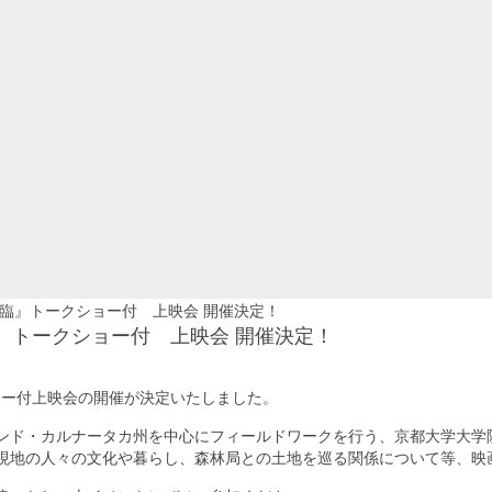
降臨』トークショー付 上映会 開催決定！
の降臨』トークショー付 上映会 開催決定！
ショー付上映会の開催が決定いたしました。
ンド・カルナータカ州を中心にフィールドワークを行う、京都大学大学
現地の人々の文化や暮らし、森林局との土地を巡る関係について等、映