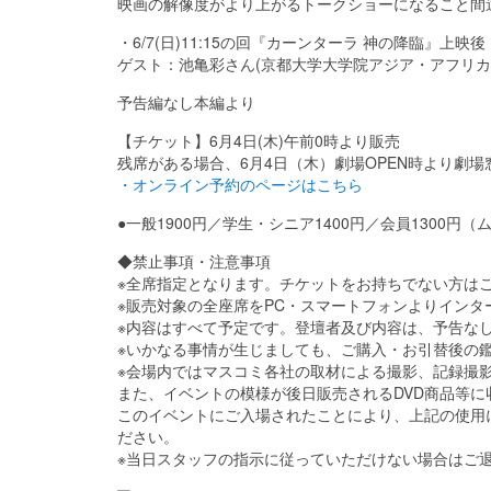
映画の解像度がより上がるトークショーになること間
・6/7(日)11:15の回『カーンターラ 神の降臨』上映後
ゲスト：池亀彩さん(京都大学大学院アジア・アフリカ
予告編なし本編より
【チケット】6月4日(木)午前0時より販売
残席がある場合、6月4日（木）劇場OPEN時より劇場
・オンライン予約のページはこちら
●一般1900円／学生・シニア1400円／会員1300
◆禁止事項・注意事項
※全席指定となります。チケットをお持ちでない方は
※販売対象の全座席をPC・スマートフォンよりイン
※内容はすべて予定です。登壇者及び内容は、予告な
※いかなる事情が生じましても、ご購入・お引替後の
※会場内ではマスコミ各社の取材による撮影、記録撮
また、イベントの模様が後日販売されるDVD商品等
このイベントにご入場されたことにより、上記の使用
ださい。
※当日スタッフの指示に従っていただけない場合はご