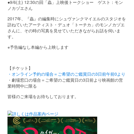
●9/6(土) 12:30の回「蟲」上映後トークショー ゲスト：モン
ノカヅエさん
2017年、『蟲』の編集時にシュヴァンクマイエルのスタジオを
訪ねていたアーティスト・デュオ「トーチカ」のモンノカヅエ
さんに、その時の写真を見せていただきながらお話を伺いま
す。
※予告編なし本編から上映します
【チケット】
・オンライン予約の場合＝ご希望のご鑑賞日の3日前午前0より
・劇場窓口の場合＝ご希望のご鑑賞日の3日前より映画館の営
業時間中に限る
皆様のご来場をお待ちしております。