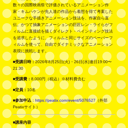
数々の国際映画祭で評価されているアニメーション作
家・キムハケンが先人達の作品から着想を得て考案した
ユニークな手描きアニメーション技法を、作家自ら直
伝。かつて抽象アニメーションの巨匠レン・ライらがフ
ィルムに直接絵を描くダイレクト・ペインティング技法
を追求したように、フィルムと同じサイズのペーパーフ
ィルムを使って、自由でダイナミックなアニメーション
表現に挑戦します。
■受講日時：
2026年8月25日(火)・26日(水)連日19:00〜
21:30
■受講費：
8,000円（税込）※材料費含む
■定員：
10名
■参加申込
：
https://peatix.com/event/5076527
（外部
Peatixサイト）
■
講座内容