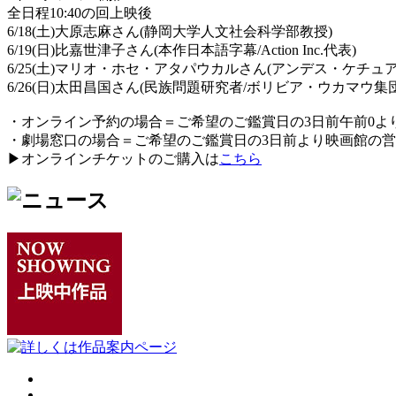
全日程10:40の回上映後
6/18(土)大原志麻さん(静岡大学人文社会科学部教授)
6/19(日)比嘉世津子さん(本作日本語字幕/Action Inc.代表)
6/25(土)マリオ・ホセ・アタパウカルさん(アンデス・ケチュ
6/26(日)太田昌国さん(民族問題研究者/ボリビア・ウカマウ集
・オンライン予約の場合＝ご希望のご鑑賞日の3日前午前0
・劇場窓口の場合＝ご希望のご鑑賞日の3日前より映画館の
▶︎オンラインチケットのご購入は
こちら