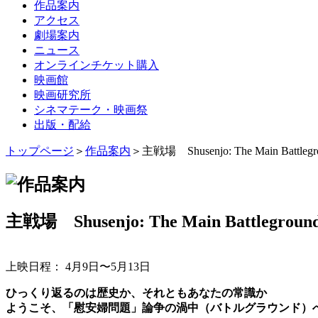
作品案内
アクセス
劇場案内
ニュース
オンラインチケット購入
映画館
映画研究所
シネマテーク・映画祭
出版・配給
トップページ
＞
作品案内
＞主戦場 Shusenjo: The Main Battlegrou
主戦場 Shusenjo: The Main Battleground 
上映日程： 4月9日〜5月13日
ひっくり返るのは歴史か、それともあなたの常識か
ようこそ、「慰安婦問題」論争の渦中（バトルグラウンド）