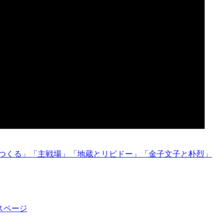
をつくる」「主戦場」「地蔵とリビドー」「金子文子と朴烈」