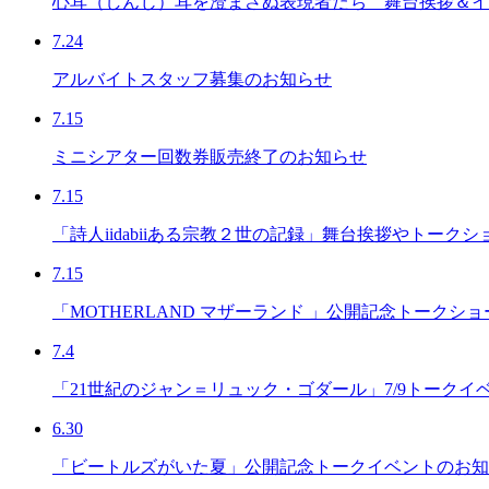
心耳（しんじ）耳を澄まさぬ表現者たち 舞台挨拶＆イ
7.24
アルバイトスタッフ募集のお知らせ
7.15
ミニシアター回数券販売終了のお知らせ
7.15
「詩人iidabiiある宗教２世の記録」舞台挨拶やトーク
7.15
「MOTHERLAND マザーランド 」公開記念トーク
7.4
「21世紀のジャン＝リュック・ゴダール」7/9トークイ
6.30
「ビートルズがいた夏」公開記念トークイベントのお知