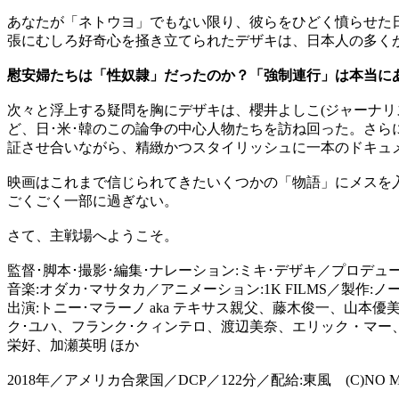
あなたが「ネトウヨ」でもない限り、彼らをひどく憤らせた日系
張にむしろ好奇心を掻き立てられたデザキは、日本人の多く
慰安婦たちは「性奴隷」だったのか？「強制連行」は本当にあ
次々と浮上する疑問を胸にデザキは、櫻井よしこ(ジャーナリス
ど、日･米･韓のこの論争の中心人物たちを訪ね回った。さ
証させ合いながら、精緻かつスタイリッシュに一本のドキュ
映画はこれまで信じられてきたいくつかの「物語」にメスを
ごくごく一部に過ぎない。
さて、主戦場へようこそ。
監督･脚本･撮影･編集･ナレーション:ミキ･デザキ／プロデュ
音楽:オダカ･マサタカ／アニメーション:1K FILMS／製作:
出演:トニー･マラーノ aka テキサス親父、藤木俊一、山
ク･ユハ、フランク･クィンテロ、渡辺美奈、エリック・マー
栄好、加瀬英明 ほか
2018年／アメリカ合衆国／DCP／122分／配給:東風 (C)NO MAN