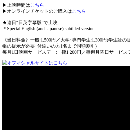
▶︎上映時間は
こちら
▶︎オンラインチケットのご購入は
こちら
★連日“日英字幕版”で上映
＊Special English (and Japanese) subtitled version
《当日料金》一般:1,500円／大学･専門学生:1,300円(学生証の
帳の提示が必要･付添いの方1名まで同額割引)
毎月1日映画サービスデー:一律1,200円／毎週月曜日サービスデー