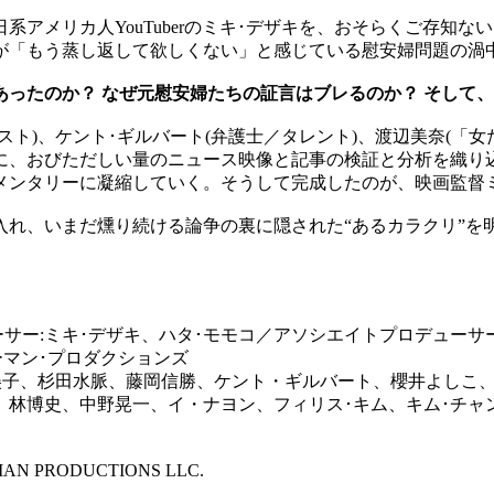
アメリカ人YouTuberのミキ･デザキを、おそらくご存知
が「もう蒸し返して欲しくない」と感じている慰安婦問題の渦
ったのか？ なぜ元慰安婦たちの証言はブレるのか？ そして
ト)、ケント･ギルバート(弁護士／タレント)、渡辺美奈(「女
らに、おびただしい量のニュース映像と記事の検証と分析を織り
メンタリーに凝縮していく。そうして完成したのが、映画監督
入れ、いまだ燻り続ける論争の裏に隠された“あるカラクリ”を
ーサー:ミキ･デザキ、ハタ･モモコ／アソシエイトプロデューサ
ノーマン･プロダクションズ
本優美子、杉田水脈、藤岡信勝、ケント・ギルバート、櫻井よしこ
、林博史、中野晃一、イ・ナヨン、フィリス･キム、キム･チ
 PRODUCTIONS LLC.