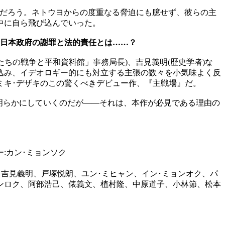
ないだろう。ネトウヨからの度重なる脅迫にも臆せず、彼らの主
中に自ら飛び込んでいった。
、日本政府の謝罪と法的責任とは……？
たちの戦争と平和資料館」事務局長)、吉見義明(歴史学者)な
込み、イデオロギー的にも対立する主張の数々を小気味よく反
ミキ･デザキのこの驚くべきデビュー作、『主戦場』だ。
明らかにしていくのだが——それは、本作が必見である理由の
ー:カン･ミョンソク
、吉見義明、戸塚悦朗、ユン･ミヒャン、イン･ミョンオク、パ
ャンロク、阿部浩己、俵義文、植村隆、中原道子、小林節、松本