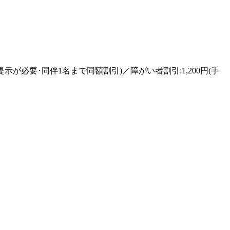
証の提示が必要･同伴1名まで同額割引)／障がい者割引:1,200円(手